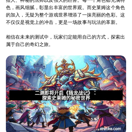
猎人、神秘的法师以及强大的巨兽。每一个角色都充满特
色，画风细腻，彰显出丰富的世界观。而史莱姆这个角色
的加入，无疑为整个游戏世界增添了一抹亮丽的色彩。这
不仅仅是视觉上的冲击，更是一场故事与玩法的革新。
相信在未来的测试中，玩家们定能用自己的方式，探索出
属于自己的奇幻之旅。