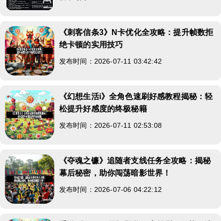
《刺客信条3》N卡优化全攻略：提升帧数拒
绝卡顿的实用技巧
发布时间：2026-07-11 03:42:42
《幻想生活i》全角色速刷好感教程揭秘：轻
松提升好感度的终极秘籍
发布时间：2026-07-11 02:53:08
《夺魂之镰》追随者支线任务全攻略：揭秘
幕后秘密，助你闯荡暗影世界！
发布时间：2026-07-06 04:22:12