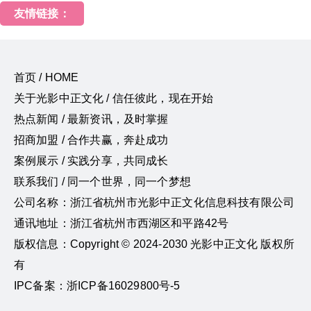
友情链接：
首页 / HOME
关于光影中正文化 / 信任彼此，现在开始
热点新闻 / 最新资讯，及时掌握
招商加盟 / 合作共赢，奔赴成功
案例展示 / 实践分享，共同成长
联系我们 / 同一个世界，同一个梦想
公司名称：浙江省杭州市光影中正文化信息科技有限公司
通讯地址：浙江省杭州市西湖区和平路42号
版权信息：Copyright © 2024-2030 光影中正文化 版权所
有
IPC备案：浙ICP备16029800号-5