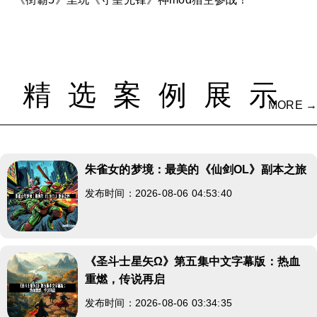
精选案例展示
MORE →
朱雀女的梦境：最美的《仙剑OL》副本之旅
发布时间：2026-08-06 04:53:40
《圣斗士星矢Ω》第五集中文字幕版：热血
重燃，传说再启
发布时间：2026-08-06 03:34:35