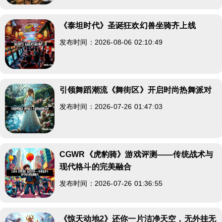
《泰坦时代》圣诞狂欢幻兽坐骑齐上线
发布时间：2026-08-06 02:10:49
引领舞蹈潮流《舞街区》开启时尚热舞派对
发布时间：2026-07-26 01:47:03
CGWR《虎豹骑》游戏评测——传统战术与
现代格斗的完美融合
发布时间：2026-07-26 01:36:55
《惊天动地2》还你一片洁净天空，无外挂无