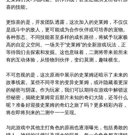
喜的技能。
更惊喜的是，开发团队透露，这次加入的史莱姆，不仅仅
是战斗中的敌人，更可能成为合作伙伴或可培养的宠物。
各种形态、不同技能甚至多样的成长路径，将赋予玩家极
高的自定义空间。一场关于“史莱姆”的全新游戏玩法，正
等待我们去探索和发掘。这也意味着，二测将带来前所未
有的互动体验，从怪物到伙伴，变幻莫测，趣味横生。
不可忽视的是，这次原画中展示的史莱姆还暗示了未来的
故事线索。某些不同寻常的变异史莱姆，或许隐藏着更深
的秘密与阴谋。作为玩家，我们可以期待在游戏中解锁这
些秘密，揭晓史莱姆背后那片未知的奇幻大陆，还等什么
呢？准备好迎接史莱姆的奇幻之旅了吗？更多精彩内容，
将在即将到来的二测中一一呈现。
与此游戏中其他主打角色的原画也逐渐曝光，包括勇敢的