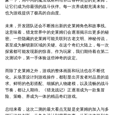
象一下，用不同的魔法或材料培养出各种类型的史莱姆，
让它们成为你最强的战斗伙伴。每一次养成都充满未知，
也为游戏提供了极高的自由度。
未来，开发团队还会不断推出新的史莱姆角色和故事线。
这意味着，猎龙世界中的史莱姆们会逐渐揭示出更多的秘
密。一些隐藏的史莱姆可能关联到古老文明、神秘传说，
甚至成为解锁新区域的关键。在这个奇幻大陆上，每一次
探索都可能发现新的惊喜。作为玩家，我们期待着在第二
次测试中，第一手体验这些神奇的设定。
而除了史莱姆之外，游戏的整体画面和玩法也在不断优
化。从场景设计到游戏操作，都彰显出开发者对品质的追
求。鲜明的色彩搭配、细腻的人物建模，以及流畅的战斗
节奏，都让人期待。《猎龙战记》正逐渐成为一款集冒
险、策略、养成为一体的精品奇幻游戏。
总结来看，这次二测的最大看点无疑是史莱姆的加入与多