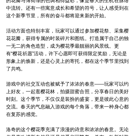
的花瓣与薄荷绿的色调相得益彰，像是春天的生机在脉络
中流转。还有一些寓意成长和希望的符号，让人感受到在
这个新季节里，所有的奋斗都将迎来新的开始。
活动方面也特别丰富，玩家可以通过参加樱花祭、采集樱
花花瓣，获得专属的时装碎片和图纸。打造属于自己的独
一无二的角色造型，成为樱花季最靓丽的风景线。更
有“樱花祈愿”活动，许下心愿即可获得限定奖励，无论是
形象上的焕新，还是心灵上的寄托，都在这个季节里找到
了共鸣。
游戏中的社交互动也被赋予了浓浓的春意——玩家可以约
上好友，一起逛樱花林，拍摄甜蜜合照，分享春日的美好
时刻。这个季节，不仅仅是装扮的盛宴，更是彼此心意的
交流。春天的气息融入游戏的每个角落，带来一种身心都
在复苏的感觉。
洛奇的这个樱花季充满了浪漫的诗意和浓浓的春意。无论